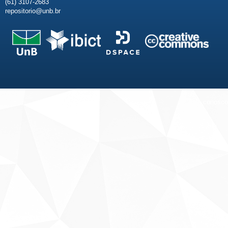
(61) 3107-2683
repositorio@unb.br
Fale conosco
Sobre