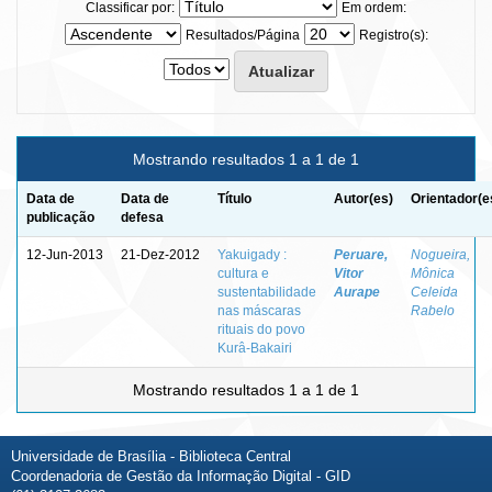
Classificar por:
Em ordem:
Resultados/Página
Registro(s):
Mostrando resultados 1 a 1 de 1
Data de
Data de
Título
Autor(es)
Orientador(e
publicação
defesa
12-Jun-2013
21-Dez-2012
Yakuigady :
Peruare,
Nogueira,
cultura e
Vitor
Mônica
sustentabilidade
Aurape
Celeida
nas máscaras
Rabelo
rituais do povo
Kurâ-Bakairi
Mostrando resultados 1 a 1 de 1
Universidade de Brasília - Biblioteca Central
Coordenadoria de Gestão da Informação Digital - GID