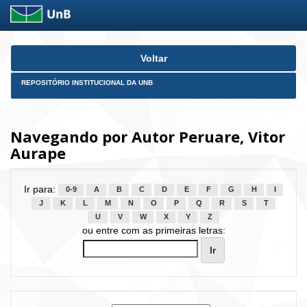
Skip
Voltar
navigation
REPOSITÓRIO INSTITUCIONAL DA UNB
Navegando por Autor Peruare, Vitor
Aurape
Ir para:
0-9
A
B
C
D
E
F
G
H
I
J
K
L
M
N
O
P
Q
R
S
T
U
V
W
X
Y
Z
ou entre com as primeiras letras: