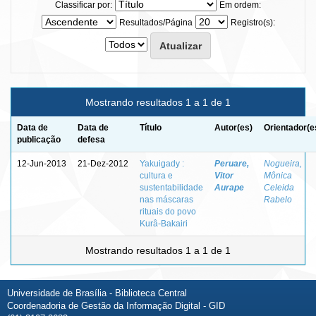
Classificar por:
Em ordem:
Resultados/Página
Registro(s):
Mostrando resultados 1 a 1 de 1
Data de
Data de
Título
Autor(es)
Orientador(e
publicação
defesa
12-Jun-2013
21-Dez-2012
Yakuigady :
Peruare,
Nogueira,
cultura e
Vitor
Mônica
sustentabilidade
Aurape
Celeida
nas máscaras
Rabelo
rituais do povo
Kurâ-Bakairi
Mostrando resultados 1 a 1 de 1
Universidade de Brasília - Biblioteca Central
Coordenadoria de Gestão da Informação Digital - GID