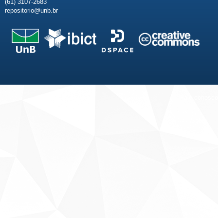
(61) 3107-2683
repositorio@unb.br
Fale conosco
Sobre