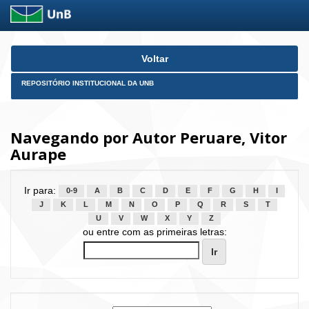
Skip
Voltar
navigation
REPOSITÓRIO INSTITUCIONAL DA UNB
Navegando por Autor Peruare, Vitor
Aurape
Ir para:
0-9
A
B
C
D
E
F
G
H
I
J
K
L
M
N
O
P
Q
R
S
T
U
V
W
X
Y
Z
ou entre com as primeiras letras: