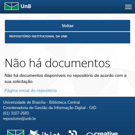
Skip
Voltar
navigation
REPOSITÓRIO INSTITUCIONAL DA UNB
Não há documentos
Não há documentos disponíveis no repositório de acordo com a
sua solicitação.
Página inicial do repositório
Universidade de Brasília - Biblioteca Central
Coordenadoria de Gestão da Informação Digital - GID
(61) 3107-2683
repositorio@unb.br