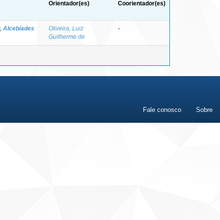
Orientador(es)
Coorientador(es)
r, Alcebíades
Oliveira, Luiz
-
Guilherme de
Fale conosco
Sobre