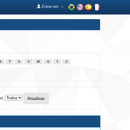
Entrar em:
S
T
U
V
W
X
Y
Z
s):