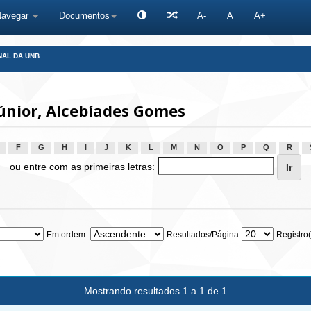
Navegar
Documentos
A-
A
A+
NAL DA UNB
únior, Alcebíades Gomes
F
G
H
I
J
K
L
M
N
O
P
Q
R
ou entre com as primeiras letras:
Em ordem:
Resultados/Página
Registro(
Mostrando resultados 1 a 1 de 1