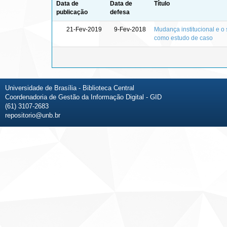
Data de
Data de
Título
publicação
defesa
21-Fev-2019
9-Fev-2018
Mudança institucional e o 
como estudo de caso
Universidade de Brasília - Biblioteca Central
Coordenadoria de Gestão da Informação Digital - GID
(61) 3107-2683
repositorio@unb.br