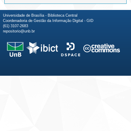
Universidade de Brasília - Biblioteca Central
Coordenadoria de Gestão da Informação Digital - GID
(61) 3107-2683
repositorio@unb.br
Fale conosco
Sobre