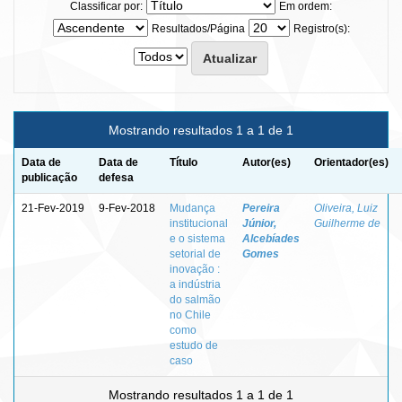
Classificar por:
Em ordem:
Resultados/Página
Registro(s):
Mostrando resultados 1 a 1 de 1
Data de
Data de
Título
Autor(es)
Orientador(es)
publicação
defesa
21-Fev-2019
9-Fev-2018
Mudança
Pereira
Oliveira, Luiz
institucional
Júnior,
Guilherme de
e o sistema
Alcebíades
setorial de
Gomes
inovação :
a indústria
do salmão
no Chile
como
estudo de
caso
Mostrando resultados 1 a 1 de 1