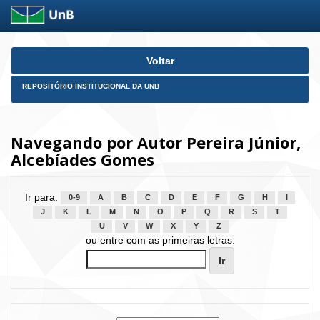
Skip
Voltar
navigation
REPOSITÓRIO INSTITUCIONAL DA UNB
Navegando por Autor Pereira Júnior,
Alcebíades Gomes
Ir para:
0-9
A
B
C
D
E
F
G
H
I
J
K
L
M
N
O
P
Q
R
S
T
U
V
W
X
Y
Z
ou entre com as primeiras letras: