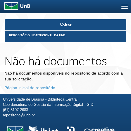
Skip
Voltar
navigation
REPOSITÓRIO INSTITUCIONAL DA UNB
Não há documentos
Não há documentos disponíveis no repositório de acordo com a
sua solicitação.
Página inicial do repositório
Universidade de Brasília - Biblioteca Central
Coordenadoria de Gestão da Informação Digital - GID
(61) 3107-2683
repositorio@unb.br