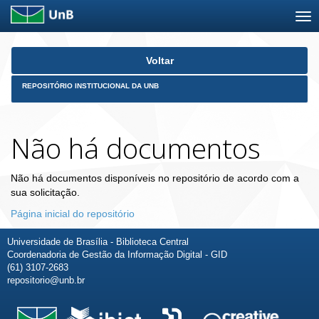
Skip
Voltar
navigation
REPOSITÓRIO INSTITUCIONAL DA UNB
Não há documentos
Não há documentos disponíveis no repositório de acordo com a
sua solicitação.
Página inicial do repositório
Universidade de Brasília - Biblioteca Central
Coordenadoria de Gestão da Informação Digital - GID
(61) 3107-2683
repositorio@unb.br