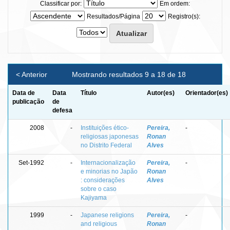
Classificar por:
Em ordem:
Resultados/Página
Registro(s):
< Anterior
Mostrando resultados 9 a 18 de 18
Data de
Data
Título
Autor(es)
Orientador(es)
publicação
de
defesa
2008
-
Instituições ético-
Pereira,
-
religiosas japonesas
Ronan
no Distrito Federal
Alves
Set-1992
-
Internacionalização
Pereira,
-
e minorias no Japão
Ronan
: considerações
Alves
sobre o caso
Kajiyama
1999
-
Japanese religions
Pereira,
-
and religious
Ronan