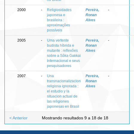
2000
-
Religiosidades
Pereira,
-
japonesa e
Ronan
brasileira :
Alves
aproximações
possíveis
2005
-
Uma vertente
Pereira,
-
budista híbrida e
Ronan
mutante : reflexões
Alves
sobre a Sôka Gakkai
Internacional e seus
pesquisadores
2007
-
Una
Pereira,
-
transnacionalizacion
Ronan
religiosa ignorada :
Alves
el estudio y la
situacion actual de
las religiones
japonesas en Brasil
< Anterior
Mostrando resultados 9 a 18 de 18