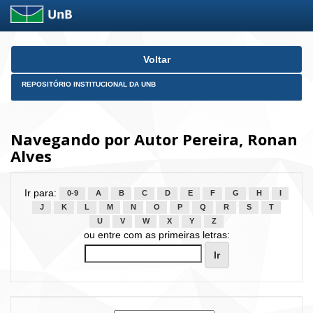
Skip
Voltar
navigation
REPOSITÓRIO INSTITUCIONAL DA UNB
Navegando por Autor Pereira, Ronan
Alves
Ir para:
0-9
A
B
C
D
E
F
G
H
I
J
K
L
M
N
O
P
Q
R
S
T
U
V
W
X
Y
Z
ou entre com as primeiras letras: