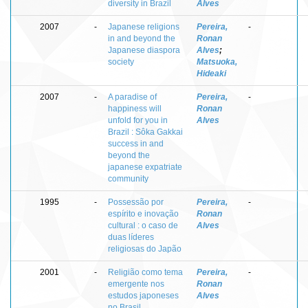
diversity in Brazil
Alves
2007
-
Japanese religions
Pereira,
-
in and beyond the
Ronan
Japanese diaspora
Alves
;
society
Matsuoka,
Hideaki
2007
-
A paradise of
Pereira,
-
happiness will
Ronan
unfold for you in
Alves
Brazil : Sôka Gakkai
success in and
beyond the
japanese expatriate
community
1995
-
Possessão por
Pereira,
-
espírito e inovação
Ronan
cultural : o caso de
Alves
duas líderes
religiosas do Japão
2001
-
Religião como tema
Pereira,
-
emergente nos
Ronan
estudos japoneses
Alves
no Brasil