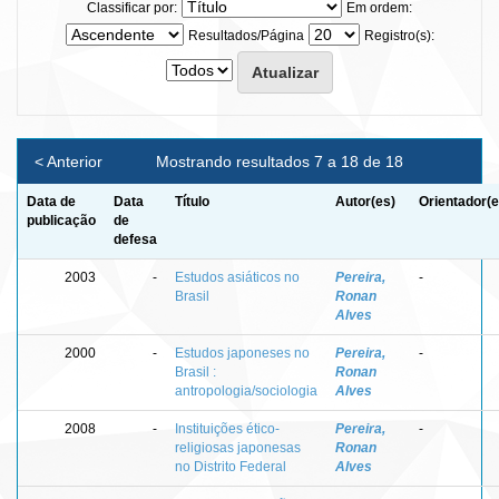
Classificar por:
Em ordem:
Resultados/Página
Registro(s):
< Anterior
Mostrando resultados 7 a 18 de 18
Data de
Data
Título
Autor(es)
Orientador(e
publicação
de
defesa
2003
-
Estudos asiáticos no
Pereira,
-
Brasil
Ronan
Alves
2000
-
Estudos japoneses no
Pereira,
-
Brasil :
Ronan
antropologia/sociologia
Alves
2008
-
Instituições ético-
Pereira,
-
religiosas japonesas
Ronan
no Distrito Federal
Alves