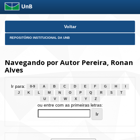
Skip
Voltar
navigation
REPOSITÓRIO INSTITUCIONAL DA UNB
Navegando por Autor Pereira, Ronan
Alves
Ir para:
0-9
A
B
C
D
E
F
G
H
I
J
K
L
M
N
O
P
Q
R
S
T
U
V
W
X
Y
Z
ou entre com as primeiras letras: