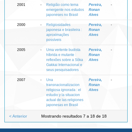
2001
-
Religião como tema
Pereira,
-
emergente nos estudos
Ronan
japoneses no Brasil
Alves
2000
-
Religiosidades
Pereira,
-
japonesa e brasileira :
Ronan
aproximações
Alves
possíveis
2005
-
Uma vertente budista
Pereira,
-
híbrida e mutante :
Ronan
reflexões sobre a Sôka
Alves
Gakkai Internacional e
seus pesquisadores
2007
-
Una
Pereira,
-
transnacionalizacion
Ronan
religiosa ignorada : el
Alves
estudio y la situacion
actual de las religiones
japonesas en Brasil
< Anterior
Mostrando resultados 7 a 18 de 18