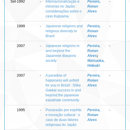
Set-1992
-
Internacionalização e
Pereira,
-
minorias no Japão :
Ronan
considerações sobre o
Alves
caso Kajiyama
1999
-
Japanese religions and
Pereira,
-
religious diversity in
Ronan
Brazil
Alves
2007
-
Japanese religions in
Pereira,
-
and beyond the
Ronan
Japanese diaspora
Alves
;
society
Matsuoka,
Hideaki
2007
-
A paradise of
Pereira,
-
happiness will unfold
Ronan
for you in Brazil : Sôka
Alves
Gakkai success in and
beyond the japanese
expatriate community
1995
-
Possessão por espírito
Pereira,
-
e inovação cultural : o
Ronan
caso de duas líderes
Alves
religiosas do Japão