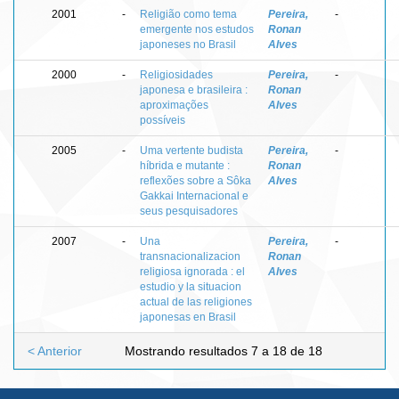
2001
-
Religião como tema
Pereira,
-
emergente nos estudos
Ronan
japoneses no Brasil
Alves
2000
-
Religiosidades
Pereira,
-
japonesa e brasileira :
Ronan
aproximações
Alves
possíveis
2005
-
Uma vertente budista
Pereira,
-
híbrida e mutante :
Ronan
reflexões sobre a Sôka
Alves
Gakkai Internacional e
seus pesquisadores
2007
-
Una
Pereira,
-
transnacionalizacion
Ronan
religiosa ignorada : el
Alves
estudio y la situacion
actual de las religiones
japonesas en Brasil
< Anterior
Mostrando resultados 7 a 18 de 18