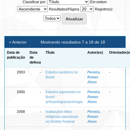
Classificar por:
Em ordem:
Resultados/Página
Registro(s):
< Anterior
Mostrando resultados 7 a 18 de 18
Data de
Data
Título
Autor(es)
Orientador(e
publicação
de
defesa
2003
-
Estudos asiáticos no
Pereira,
-
Brasil
Ronan
Alves
2000
-
Estudos japoneses no
Pereira,
-
Brasil :
Ronan
antropologia/sociologia
Alves
2008
-
Instituições ético-
Pereira,
-
religiosas japonesas
Ronan
no Distrito Federal
Alves