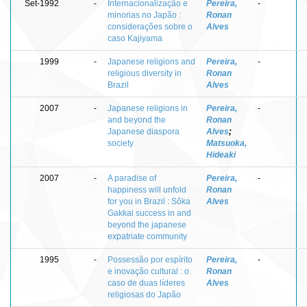
Set-1992
-
Internacionalização e
Pereira,
-
minorias no Japão :
Ronan
considerações sobre o
Alves
caso Kajiyama
1999
-
Japanese religions and
Pereira,
-
religious diversity in
Ronan
Brazil
Alves
2007
-
Japanese religions in
Pereira,
-
and beyond the
Ronan
Japanese diaspora
Alves
;
society
Matsuoka,
Hideaki
2007
-
A paradise of
Pereira,
-
happiness will unfold
Ronan
for you in Brazil : Sôka
Alves
Gakkai success in and
beyond the japanese
expatriate community
1995
-
Possessão por espírito
Pereira,
-
e inovação cultural : o
Ronan
caso de duas líderes
Alves
religiosas do Japão