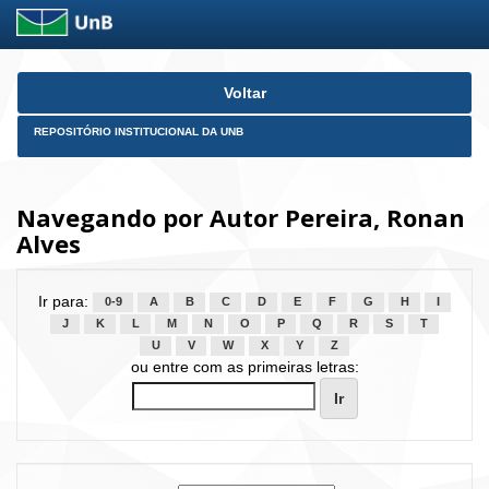
Skip
Voltar
navigation
REPOSITÓRIO INSTITUCIONAL DA UNB
Navegando por Autor Pereira, Ronan
Alves
Ir para:
0-9
A
B
C
D
E
F
G
H
I
J
K
L
M
N
O
P
Q
R
S
T
U
V
W
X
Y
Z
ou entre com as primeiras letras: