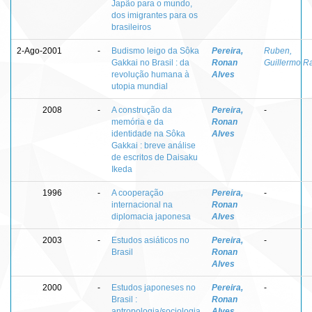
Japão para o mundo,
dos imigrantes para os
brasileiros
2-Ago-2001
-
Budismo leigo da Sôka
Pereira,
Ruben,
Gakkai no Brasil : da
Ronan
Guillermo R
revolução humana à
Alves
utopia mundial
2008
-
A construção da
Pereira,
-
memória e da
Ronan
identidade na Sôka
Alves
Gakkai : breve análise
de escritos de Daisaku
Ikeda
1996
-
A cooperação
Pereira,
-
internacional na
Ronan
diplomacia japonesa
Alves
2003
-
Estudos asiáticos no
Pereira,
-
Brasil
Ronan
Alves
2000
-
Estudos japoneses no
Pereira,
-
Brasil :
Ronan
antropologia/sociologia
Alves