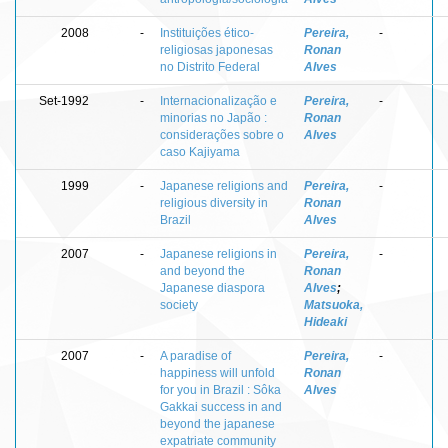
2008
-
Instituições ético-
Pereira,
-
religiosas japonesas
Ronan
no Distrito Federal
Alves
Set-1992
-
Internacionalização e
Pereira,
-
minorias no Japão :
Ronan
considerações sobre o
Alves
caso Kajiyama
1999
-
Japanese religions and
Pereira,
-
religious diversity in
Ronan
Brazil
Alves
2007
-
Japanese religions in
Pereira,
-
and beyond the
Ronan
Japanese diaspora
Alves
;
society
Matsuoka,
Hideaki
2007
-
A paradise of
Pereira,
-
happiness will unfold
Ronan
for you in Brazil : Sôka
Alves
Gakkai success in and
beyond the japanese
expatriate community