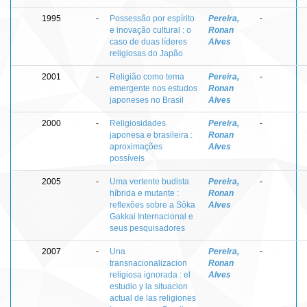
1995
-
Possessão por espírito
Pereira,
-
e inovação cultural : o
Ronan
caso de duas líderes
Alves
religiosas do Japão
2001
-
Religião como tema
Pereira,
-
emergente nos estudos
Ronan
japoneses no Brasil
Alves
2000
-
Religiosidades
Pereira,
-
japonesa e brasileira :
Ronan
aproximações
Alves
possíveis
2005
-
Uma vertente budista
Pereira,
-
híbrida e mutante :
Ronan
reflexões sobre a Sôka
Alves
Gakkai Internacional e
seus pesquisadores
2007
-
Una
Pereira,
-
transnacionalizacion
Ronan
religiosa ignorada : el
Alves
estudio y la situacion
actual de las religiones