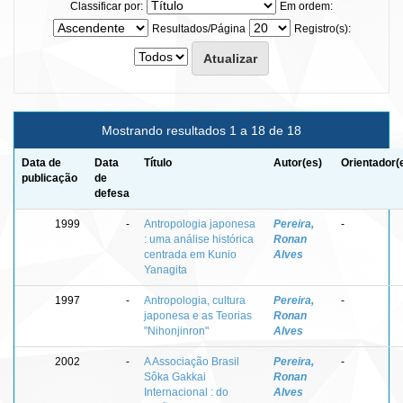
Classificar por:
Em ordem:
Resultados/Página
Registro(s):
Mostrando resultados 1 a 18 de 18
Data de
Data
Título
Autor(es)
Orientador(
publicação
de
defesa
1999
-
Antropologia japonesa
Pereira,
-
: uma análise histórica
Ronan
centrada em Kunio
Alves
Yanagita
1997
-
Antropologia, cultura
Pereira,
-
japonesa e as Teorias
Ronan
"Nihonjinron"
Alves
2002
-
A Associação Brasil
Pereira,
-
Sôka Gakkai
Ronan
Internacional : do
Alves