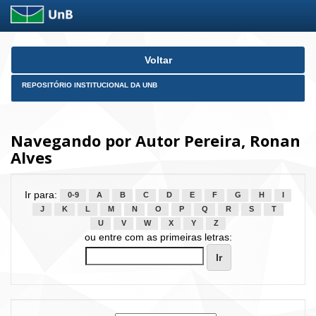
Skip
Voltar
navigation
REPOSITÓRIO INSTITUCIONAL DA UNB
Navegando por Autor Pereira, Ronan
Alves
Ir para:
0-9
A
B
C
D
E
F
G
H
I
J
K
L
M
N
O
P
Q
R
S
T
U
V
W
X
Y
Z
ou entre com as primeiras letras: