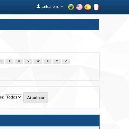
Entrar em:
S
T
U
V
W
X
Y
Z
s):