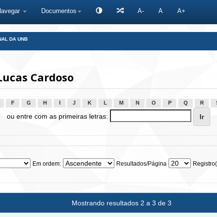
Navegar
Documentos
A-
A
A+
NAL DA UNB
Lucas Cardoso
F
G
H
I
J
K
L
M
N
O
P
Q
R
ou entre com as primeiras letras:
Em ordem:
Resultados/Página
Registro(
Mostrando resultados 2 a 3 de 3