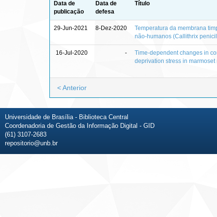
Data de
Data de
Título
publicação
defesa
29-Jun-2021
8-Dez-2020
Temperatura da membrana timp
não-humanos (Callithrix penicil
16-Jul-2020
-
Time-dependent changes in cort
deprivation stress in marmose
< Anterior
Universidade de Brasília - Biblioteca Central
Coordenadoria de Gestão da Informação Digital - GID
(61) 3107-2683
repositorio@unb.br