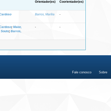
Orientador(es)
Coorientador(es)
 Cardoso
Barros, Marília
-
 Cardoso
;
Maior,
-
-
i Souto
;
Barros,
Fale conosco
Sobre