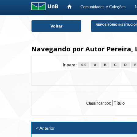
Comunidades e Coleções
Skip
REPOSITÓRIO INSTITUCIO
Voltar
navigation
Navegando por Autor Pereira, 
Ir para:
0-9
A
B
C
D
E
Classificar por:
< Anterior