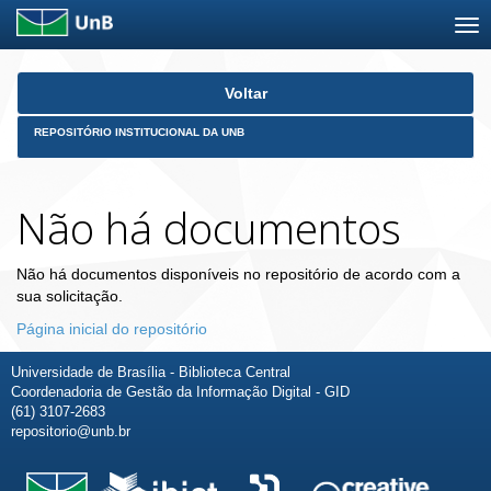
Skip
Voltar
navigation
REPOSITÓRIO INSTITUCIONAL DA UNB
Não há documentos
Não há documentos disponíveis no repositório de acordo com a
sua solicitação.
Página inicial do repositório
Universidade de Brasília - Biblioteca Central
Coordenadoria de Gestão da Informação Digital - GID
(61) 3107-2683
repositorio@unb.br