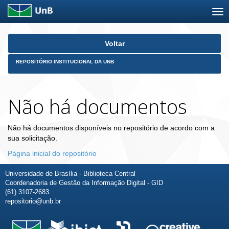
Skip
Voltar
navigation
REPOSITÓRIO INSTITUCIONAL DA UNB
Não há documentos
Não há documentos disponíveis no repositório de acordo com a
sua solicitação.
Página inicial do repositório
Universidade de Brasília - Biblioteca Central
Coordenadoria de Gestão da Informação Digital - GID
(61) 3107-2683
repositorio@unb.br