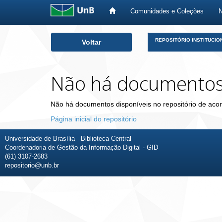
Comunidades e Coleções
Skip
REPOSITÓRIO INSTITUCIO
Voltar
navigation
Não há documento
Não há documentos disponíveis no repositório de acor
Página inicial do repositório
Universidade de Brasília - Biblioteca Central
Coordenadoria de Gestão da Informação Digital - GID
(61) 3107-2683
repositorio@unb.br