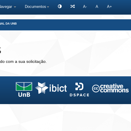
Navegar
Documentos
A-
A
A+
NAL DA UNB
s
do com a sua solicitação.