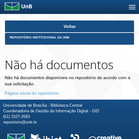
Skip
Voltar
navigation
REPOSITÓRIO INSTITUCIONAL DA UNB
Não há documentos
Não há documentos disponíveis no repositório de acordo com a
sua solicitação.
Página inicial do repositório
Universidade de Brasília - Biblioteca Central
Coordenadoria de Gestão da Informação Digital - GID
(61) 3107-2683
repositorio@unb.br