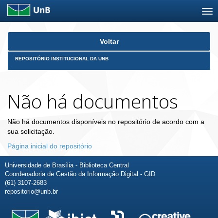
Skip
Voltar
navigation
REPOSITÓRIO INSTITUCIONAL DA UNB
Não há documentos
Não há documentos disponíveis no repositório de acordo com a
sua solicitação.
Página inicial do repositório
Universidade de Brasília - Biblioteca Central
Coordenadoria de Gestão da Informação Digital - GID
(61) 3107-2683
repositorio@unb.br