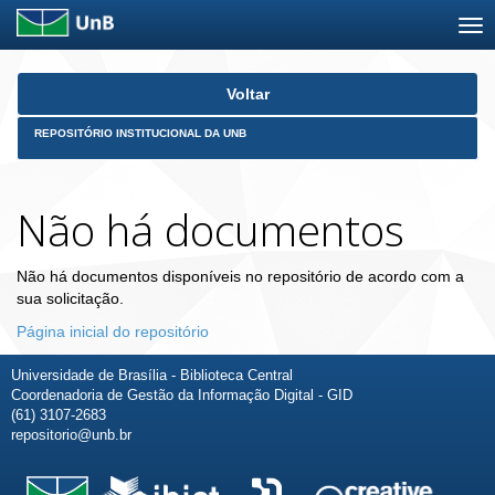
Skip
Voltar
navigation
REPOSITÓRIO INSTITUCIONAL DA UNB
Não há documentos
Não há documentos disponíveis no repositório de acordo com a
sua solicitação.
Página inicial do repositório
Universidade de Brasília - Biblioteca Central
Coordenadoria de Gestão da Informação Digital - GID
(61) 3107-2683
repositorio@unb.br