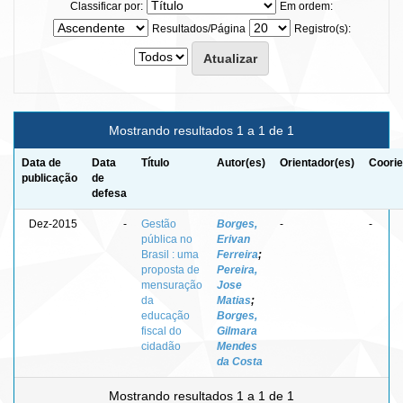
Classificar por:
Em ordem:
Resultados/Página
Registro(s):
Mostrando resultados 1 a 1 de 1
Data de
Data
Título
Autor(es)
Orientador(es)
Coorie
publicação
de
defesa
Dez-2015
-
Gestão
Borges,
-
-
pública no
Erivan
Brasil : uma
Ferreira
;
proposta de
Pereira,
mensuração
Jose
da
Matias
;
educação
Borges,
fiscal do
Gilmara
cidadão
Mendes
da Costa
Mostrando resultados 1 a 1 de 1