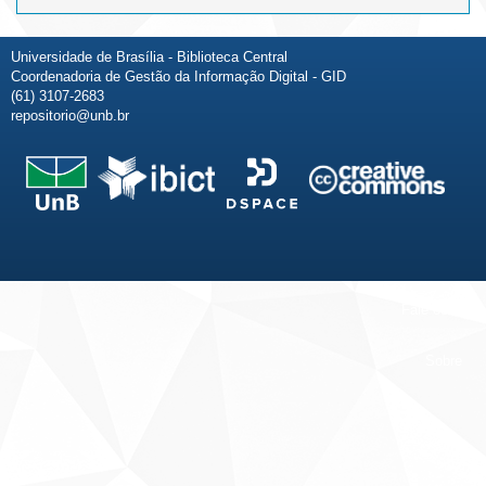
Universidade de Brasília - Biblioteca Central
Coordenadoria de Gestão da Informação Digital - GID
(61) 3107-2683
repositorio@unb.br
Fale conosco
Sobre