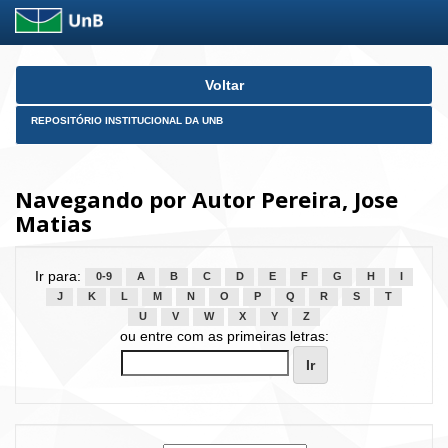
Skip
Voltar
navigation
REPOSITÓRIO INSTITUCIONAL DA UNB
Navegando por Autor Pereira, Jose
Matias
Ir para:
0-9
A
B
C
D
E
F
G
H
I
J
K
L
M
N
O
P
Q
R
S
T
U
V
W
X
Y
Z
ou entre com as primeiras letras: