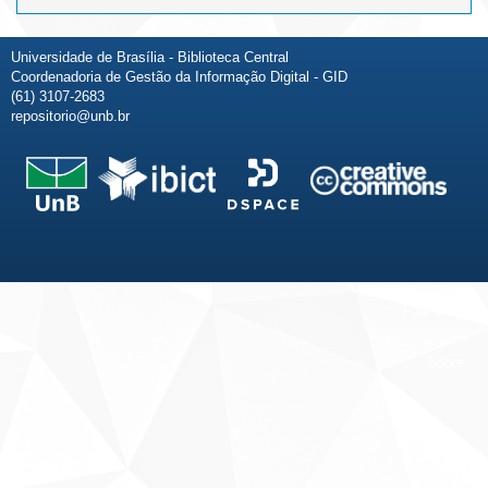
Universidade de Brasília - Biblioteca Central
Coordenadoria de Gestão da Informação Digital - GID
(61) 3107-2683
repositorio@unb.br
Fale conosco
Sobre