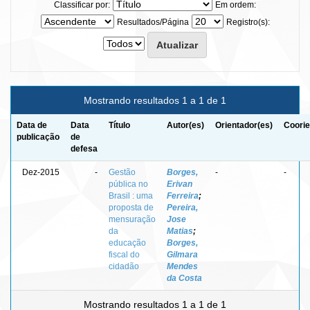
Classificar por:
Em ordem:
Resultados/Página
Registro(s):
Mostrando resultados 1 a 1 de 1
Data de
Data
Título
Autor(es)
Orientador(es)
Coorie
publicação
de
defesa
Dez-2015
-
Gestão
Borges,
-
-
pública no
Erivan
Brasil : uma
Ferreira
;
proposta de
Pereira,
mensuração
Jose
da
Matias
;
educação
Borges,
fiscal do
Gilmara
cidadão
Mendes
da Costa
Mostrando resultados 1 a 1 de 1