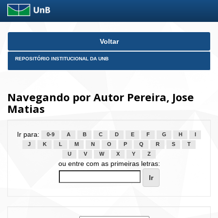
Skip
Voltar
navigation
REPOSITÓRIO INSTITUCIONAL DA UNB
Navegando por Autor Pereira, Jose
Matias
Ir para:
0-9
A
B
C
D
E
F
G
H
I
J
K
L
M
N
O
P
Q
R
S
T
U
V
W
X
Y
Z
ou entre com as primeiras letras: