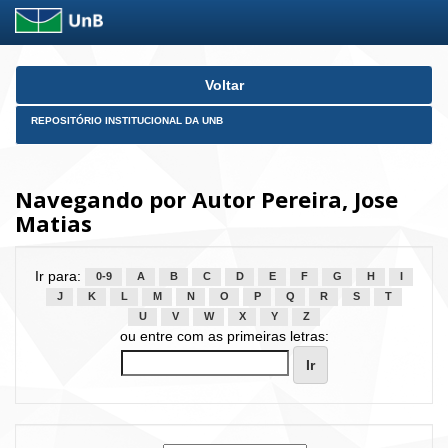
Skip
Voltar
navigation
REPOSITÓRIO INSTITUCIONAL DA UNB
Navegando por Autor Pereira, Jose
Matias
Ir para:
0-9
A
B
C
D
E
F
G
H
I
J
K
L
M
N
O
P
Q
R
S
T
U
V
W
X
Y
Z
ou entre com as primeiras letras: