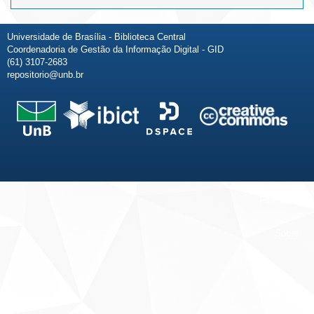
Universidade de Brasília - Biblioteca Central
Coordenadoria de Gestão da Informação Digital - GID
(61) 3107-2683
repositorio@unb.br
Fale conosco
Sobre