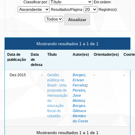
Classificar por:
Em ordem:
Resultados/Página
Registro(s):
Mostrando resultados 1 a 1 de 1
Data de
Data
Título
Autor(es)
Orientador(es)
Coorie
publicação
de
defesa
Dez-2015
-
Gestão
Borges,
-
-
pública no
Erivan
Brasil : uma
Ferreira
;
proposta de
Pereira,
mensuração
Jose
da
Matias
;
educação
Borges,
fiscal do
Gilmara
cidadão
Mendes
da Costa
Mostrando resultados 1 a 1 de 1