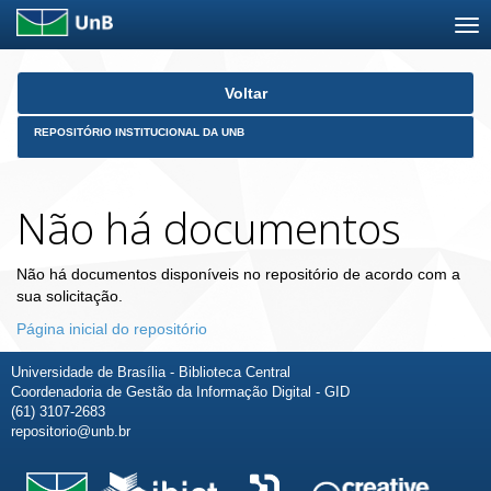
Skip
Voltar
navigation
REPOSITÓRIO INSTITUCIONAL DA UNB
Não há documentos
Não há documentos disponíveis no repositório de acordo com a
sua solicitação.
Página inicial do repositório
Universidade de Brasília - Biblioteca Central
Coordenadoria de Gestão da Informação Digital - GID
(61) 3107-2683
repositorio@unb.br