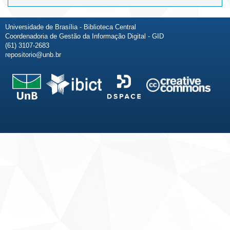
Universidade de Brasília - Biblioteca Central
Coordenadoria de Gestão da Informação Digital - GID
(61) 3107-2683
repositorio@unb.br
Fale conosco
Sobre