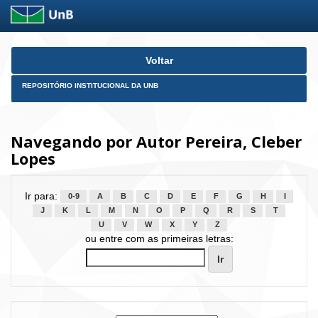
Skip
Voltar
navigation
REPOSITÓRIO INSTITUCIONAL DA UNB
Navegando por Autor Pereira, Cleber
Lopes
Ir para:
0-9
A
B
C
D
E
F
G
H
I
J
K
L
M
N
O
P
Q
R
S
T
U
V
W
X
Y
Z
ou entre com as primeiras letras: