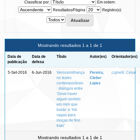
Classificar por:
Em ordem:
Resultados/Página
Registro(s):
Mostrando resultados 1 a 1 de 1
Data de
Data de
Título
Autor(es)
Orientador(es)
publicação
defesa
5-Set-2016
6-Jun-2016
Verossimilhança
Pereira,
Lignelli, César
no teatro
Cleber
contemporâneo
Lopes
: diálogos entre
‘Deve haver
algum sentido
em mim que
basta’ e ‘Há
vagas para
moças de fino
trato'
Mostrando resultados 1 a 1 de 1