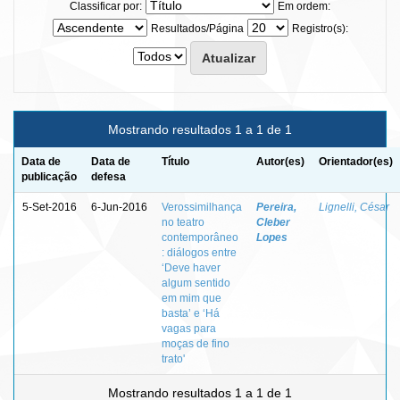
Classificar por:
Em ordem:
Resultados/Página
Registro(s):
Mostrando resultados 1 a 1 de 1
Data de
Data de
Título
Autor(es)
Orientador(es)
publicação
defesa
5-Set-2016
6-Jun-2016
Verossimilhança
Pereira,
Lignelli, César
no teatro
Cleber
contemporâneo
Lopes
: diálogos entre
‘Deve haver
algum sentido
em mim que
basta’ e ‘Há
vagas para
moças de fino
trato'
Mostrando resultados 1 a 1 de 1