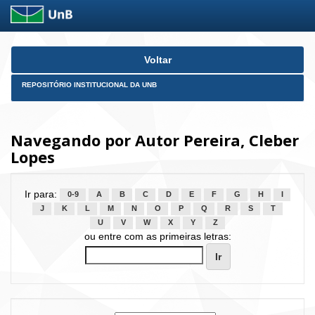
Skip
Voltar
navigation
REPOSITÓRIO INSTITUCIONAL DA UNB
Navegando por Autor Pereira, Cleber
Lopes
Ir para:
0-9
A
B
C
D
E
F
G
H
I
J
K
L
M
N
O
P
Q
R
S
T
U
V
W
X
Y
Z
ou entre com as primeiras letras: