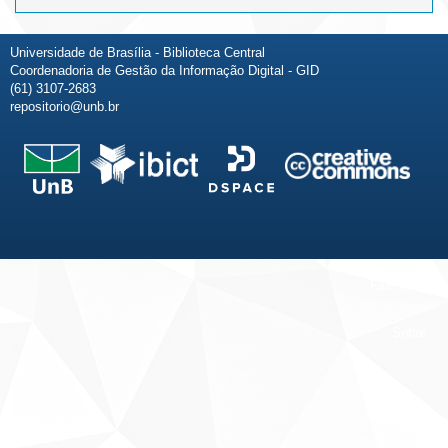
Universidade de Brasília - Biblioteca Central
Coordenadoria de Gestão da Informação Digital - GID
(61) 3107-2683
repositorio@unb.br
Fale conosco
Sobre