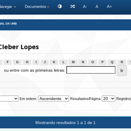
Navegar
Documentos
A-
A
A+
NAL DA UNB
Cleber Lopes
F
G
H
I
J
K
L
M
N
O
P
Q
R
ou entre com as primeiras letras:
Em ordem:
Resultados/Página
Registro(
Mostrando resultados 1 a 1 de 1