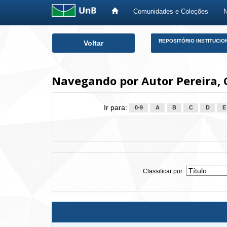
Comunidades e Coleções
Skip
REPOSITÓRIO INSTITUCIO
Voltar
navigation
Navegando por Autor Pereira, 
Ir para:
0-9
A
B
C
D
E
Classificar por: