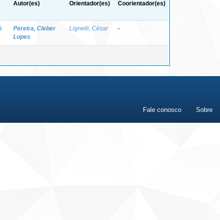
Autor(es)
Orientador(es)
Coorientador(es)
á
Pereira, Cleber
Lignelli, César
-
Lopes
Fale conosco
Sobre