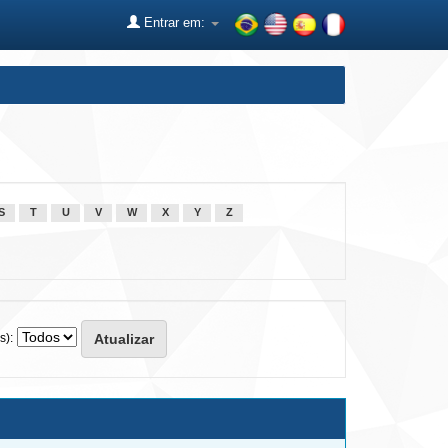
Entrar em:
S
T
U
V
W
X
Y
Z
s):