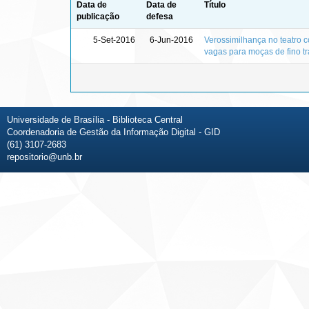
Data de
Data de
Título
publicação
defesa
5-Set-2016
6-Jun-2016
Verossimilhança no teatro 
vagas para moças de fino tr
Universidade de Brasília - Biblioteca Central
Coordenadoria de Gestão da Informação Digital - GID
(61) 3107-2683
repositorio@unb.br