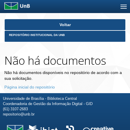
Skip
Voltar
navigation
REPOSITÓRIO INSTITUCIONAL DA UNB
Não há documentos
Não há documentos disponíveis no repositório de acordo com a
sua solicitação.
Página inicial do repositório
Universidade de Brasília - Biblioteca Central
Coordenadoria de Gestão da Informação Digital - GID
(61) 3107-2683
repositorio@unb.br