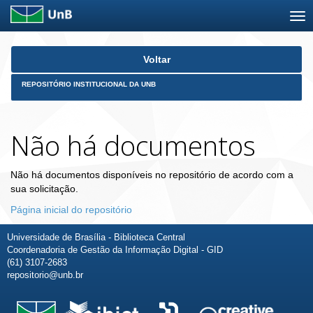
Skip
Voltar
navigation
REPOSITÓRIO INSTITUCIONAL DA UNB
Não há documentos
Não há documentos disponíveis no repositório de acordo com a
sua solicitação.
Página inicial do repositório
Universidade de Brasília - Biblioteca Central
Coordenadoria de Gestão da Informação Digital - GID
(61) 3107-2683
repositorio@unb.br