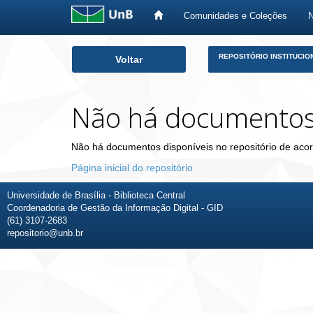
Comunidades e Coleções
Skip
REPOSITÓRIO INSTITUCIO
Voltar
navigation
Não há documento
Não há documentos disponíveis no repositório de acor
Página inicial do repositório
Universidade de Brasília - Biblioteca Central
Coordenadoria de Gestão da Informação Digital - GID
(61) 3107-2683
repositorio@unb.br