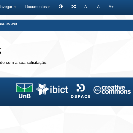
Navegar
Documentos
A-
A
A+
NAL DA UNB
s
do com a sua solicitação.