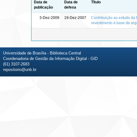
Data de
Data de
Título
publicação
defesa
3-Dez-2009
19-Dez-2007
Contribuição ao estudo da 
revestimento à base de ar
Universidade de Brasília - Biblioteca Central
Coordenadoria de Gestão da Informação Digital - GID
(61) 3107-2683
repositorio@unb.br