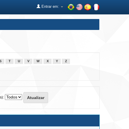
Entrar em:
S
T
U
V
W
X
Y
Z
s):