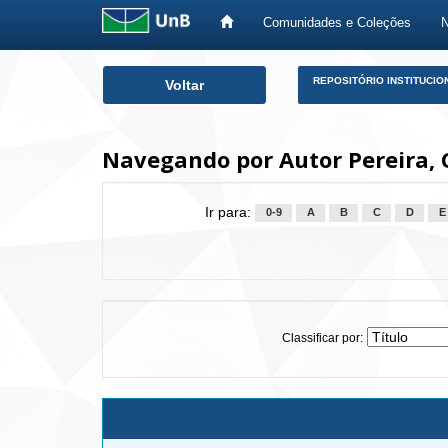
Comunidades e Coleções
Skip
REPOSITÓRIO INSTITUCIO
Voltar
navigation
Navegando por Autor Pereira, 
Ir para:
0-9
A
B
C
D
E
Classificar por: