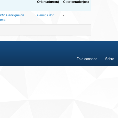
Orientador(es)
Coorientador(es)
udio Henrique de
Bauer, Elton
-
tosa
Fale conosco
Sobre