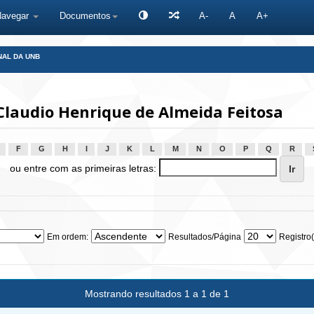
Navegar
Documentos
A-
A
A+
NAL DA UNB
Claudio Henrique de Almeida Feitosa
F
G
H
I
J
K
L
M
N
O
P
Q
R
ou entre com as primeiras letras:
Em ordem:
Resultados/Página
Registro(
Mostrando resultados 1 a 1 de 1