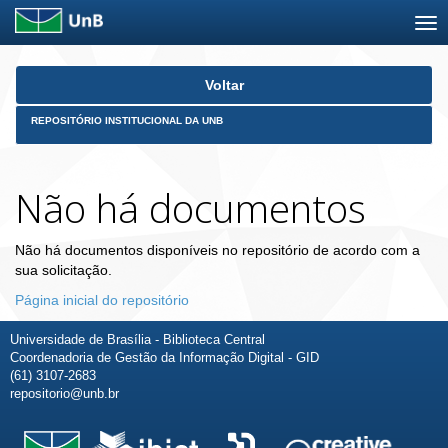
Skip
Voltar
navigation
REPOSITÓRIO INSTITUCIONAL DA UNB
Não há documentos
Não há documentos disponíveis no repositório de acordo com a
sua solicitação.
Página inicial do repositório
Universidade de Brasília - Biblioteca Central
Coordenadoria de Gestão da Informação Digital - GID
(61) 3107-2683
repositorio@unb.br