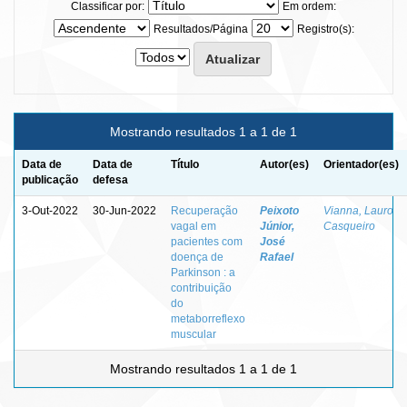
Classificar por:
Em ordem:
Resultados/Página
Registro(s):
Mostrando resultados 1 a 1 de 1
Data de
Data de
Título
Autor(es)
Orientador(es)
publicação
defesa
3-Out-2022
30-Jun-2022
Recuperação
Peixoto
Vianna, Lauro
vagal em
Júnior,
Casqueiro
pacientes com
José
doença de
Rafael
Parkinson : a
contribuição
do
metaborreflexo
muscular
Mostrando resultados 1 a 1 de 1