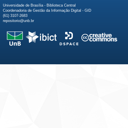
Universidade de Brasília - Biblioteca Central
Coordenadoria de Gestão da Informação Digital - GID
(61) 3107-2683
repositorio@unb.br
Fale conosco
Sobre