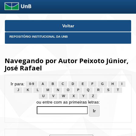
Skip
Voltar
navigation
REPOSITÓRIO INSTITUCIONAL DA UNB
Navegando por Autor Peixoto Júnior,
José Rafael
Ir para:
0-9
A
B
C
D
E
F
G
H
I
J
K
L
M
N
O
P
Q
R
S
T
U
V
W
X
Y
Z
ou entre com as primeiras letras: