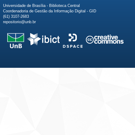
Universidade de Brasília - Biblioteca Central
Coordenadoria de Gestão da Informação Digital - GID
(61) 3107-2683
repositorio@unb.br
Fale conosco
Sobre