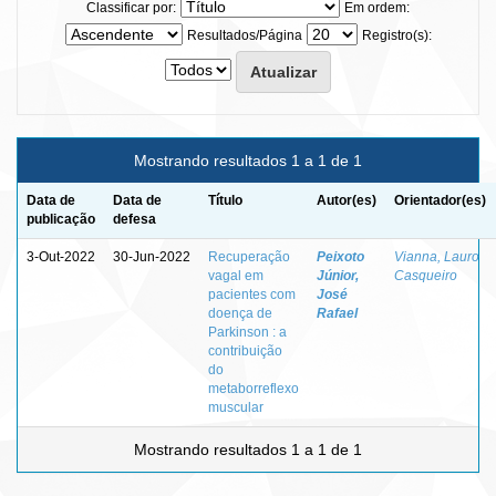
Classificar por:
Em ordem:
Resultados/Página
Registro(s):
Mostrando resultados 1 a 1 de 1
Data de
Data de
Título
Autor(es)
Orientador(es)
publicação
defesa
3-Out-2022
30-Jun-2022
Recuperação
Peixoto
Vianna, Lauro
vagal em
Júnior,
Casqueiro
pacientes com
José
doença de
Rafael
Parkinson : a
contribuição
do
metaborreflexo
muscular
Mostrando resultados 1 a 1 de 1