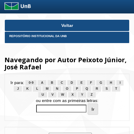
Skip
Voltar
navigation
REPOSITÓRIO INSTITUCIONAL DA UNB
Navegando por Autor Peixoto Júnior,
José Rafael
Ir para:
0-9
A
B
C
D
E
F
G
H
I
J
K
L
M
N
O
P
Q
R
S
T
U
V
W
X
Y
Z
ou entre com as primeiras letras: