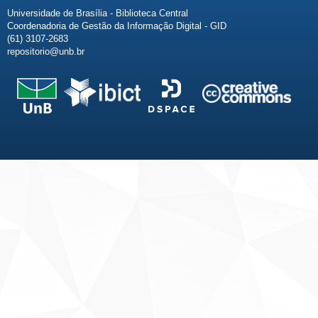
Universidade de Brasília - Biblioteca Central
Coordenadoria de Gestão da Informação Digital - GID
(61) 3107-2683
repositorio@unb.br
Fale conosco
Sobre