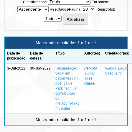
Classificar por:
Em ordem:
Resultados/Página
Registro(s):
Mostrando resultados 1 a 1 de 1
Data de
Data de
Título
Autor(es)
Orientador(es)
publicação
defesa
3-Out-2022
30-Jun-2022
Recuperação
Peixoto
Vianna, Lauro
vagal em
Júnior,
Casqueiro
pacientes com
José
doença de
Rafael
Parkinson : a
contribuição
do
metaborreflexo
muscular
Mostrando resultados 1 a 1 de 1