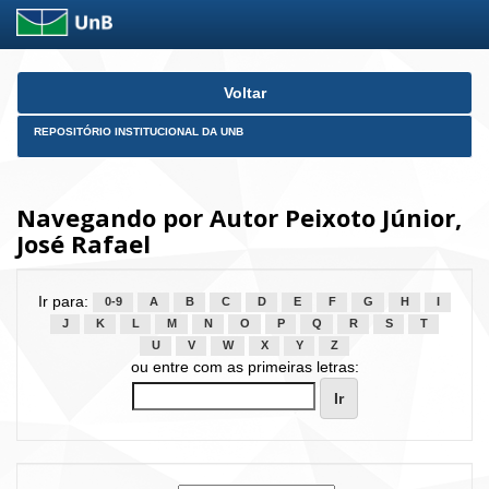
Skip
Voltar
navigation
REPOSITÓRIO INSTITUCIONAL DA UNB
Navegando por Autor Peixoto Júnior,
José Rafael
Ir para:
0-9
A
B
C
D
E
F
G
H
I
J
K
L
M
N
O
P
Q
R
S
T
U
V
W
X
Y
Z
ou entre com as primeiras letras: