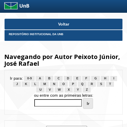
Skip
Voltar
navigation
REPOSITÓRIO INSTITUCIONAL DA UNB
Navegando por Autor Peixoto Júnior,
José Rafael
Ir para:
0-9
A
B
C
D
E
F
G
H
I
J
K
L
M
N
O
P
Q
R
S
T
U
V
W
X
Y
Z
ou entre com as primeiras letras: