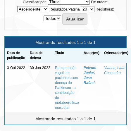
Classificar por:
Em ordem:
Resultados/Página
Registro(s):
Mostrando resultados 1 a 1 de 1
Data de
Data de
Título
Autor(es)
Orientador(es)
publicação
defesa
3-Out-2022
30-Jun-2022
Recuperação
Peixoto
Vianna, Lauro
vagal em
Júnior,
Casqueiro
pacientes com
José
doença de
Rafael
Parkinson : a
contribuição
do
metaborreflexo
muscular
Mostrando resultados 1 a 1 de 1