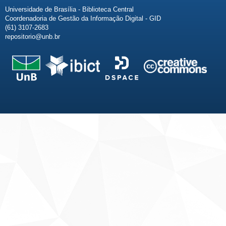
Universidade de Brasília - Biblioteca Central
Coordenadoria de Gestão da Informação Digital - GID
(61) 3107-2683
repositorio@unb.br
Fale conosco
Sobre