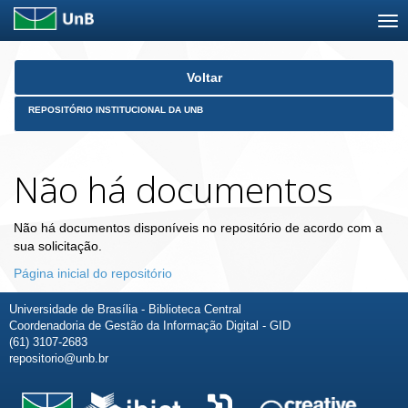
Skip
Voltar
navigation
REPOSITÓRIO INSTITUCIONAL DA UNB
Não há documentos
Não há documentos disponíveis no repositório de acordo com a
sua solicitação.
Página inicial do repositório
Universidade de Brasília - Biblioteca Central
Coordenadoria de Gestão da Informação Digital - GID
(61) 3107-2683
repositorio@unb.br