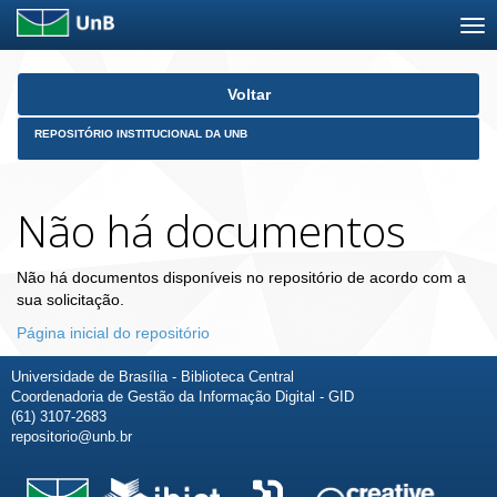
Skip
Voltar
navigation
REPOSITÓRIO INSTITUCIONAL DA UNB
Não há documentos
Não há documentos disponíveis no repositório de acordo com a
sua solicitação.
Página inicial do repositório
Universidade de Brasília - Biblioteca Central
Coordenadoria de Gestão da Informação Digital - GID
(61) 3107-2683
repositorio@unb.br