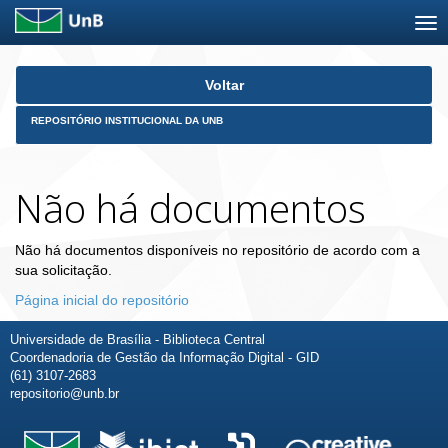
Skip
Voltar
navigation
REPOSITÓRIO INSTITUCIONAL DA UNB
Não há documentos
Não há documentos disponíveis no repositório de acordo com a
sua solicitação.
Página inicial do repositório
Universidade de Brasília - Biblioteca Central
Coordenadoria de Gestão da Informação Digital - GID
(61) 3107-2683
repositorio@unb.br