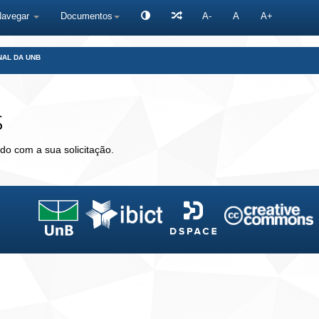
Navegar
Documentos
A-
A
A+
NAL DA UNB
s
do com a sua solicitação.