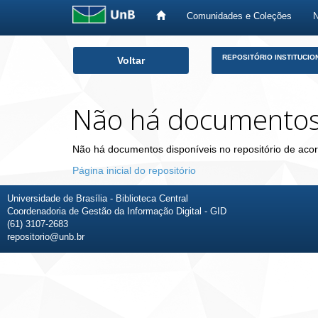
Comunidades e Coleções
Skip
REPOSITÓRIO INSTITUCIO
Voltar
navigation
Não há documento
Não há documentos disponíveis no repositório de acor
Página inicial do repositório
Universidade de Brasília - Biblioteca Central
Coordenadoria de Gestão da Informação Digital - GID
(61) 3107-2683
repositorio@unb.br