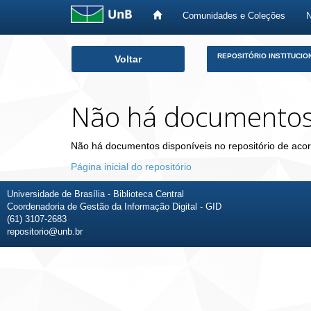
Comunidades e Coleções
Skip
REPOSITÓRIO INSTITUCIO
Voltar
navigation
Não há documento
Não há documentos disponíveis no repositório de acor
Página inicial do repositório
Universidade de Brasília - Biblioteca Central
Coordenadoria de Gestão da Informação Digital - GID
(61) 3107-2683
repositorio@unb.br