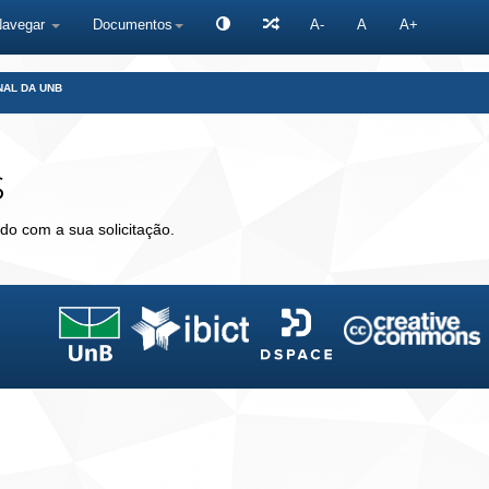
Navegar
Documentos
A-
A
A+
NAL DA UNB
s
do com a sua solicitação.