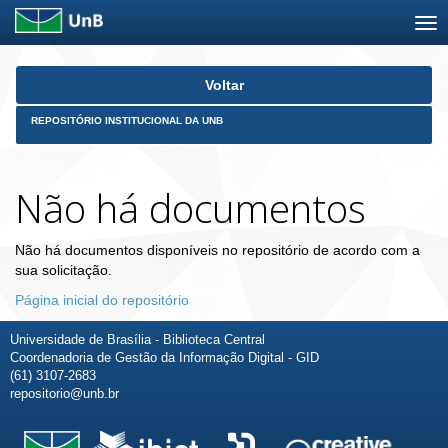
Skip
Voltar
navigation
REPOSITÓRIO INSTITUCIONAL DA UNB
Não há documentos
Não há documentos disponíveis no repositório de acordo com a
sua solicitação.
Página inicial do repositório
Universidade de Brasília - Biblioteca Central
Coordenadoria de Gestão da Informação Digital - GID
(61) 3107-2683
repositorio@unb.br