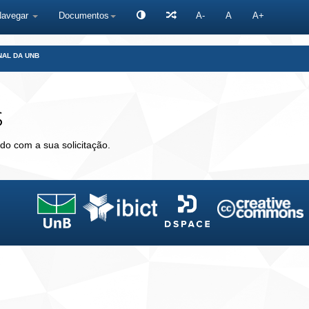
Navegar
Documentos
A-
A
A+
NAL DA UNB
s
do com a sua solicitação.