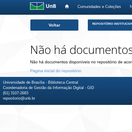
Comunidades e Coleções
Skip
REPOSITÓRIO INSTITUCIO
Voltar
navigation
Não há documento
Não há documentos disponíveis no repositório de acor
Página inicial do repositório
Universidade de Brasília - Biblioteca Central
Coordenadoria de Gestão da Informação Digital - GID
(61) 3107-2683
repositorio@unb.br