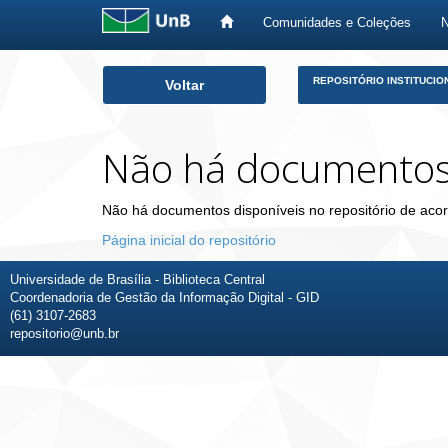
Comunidades e Coleções
Skip
REPOSITÓRIO INSTITUCIO
Voltar
navigation
Não há documento
Não há documentos disponíveis no repositório de acor
Página inicial do repositório
Universidade de Brasília - Biblioteca Central
Coordenadoria de Gestão da Informação Digital - GID
(61) 3107-2683
repositorio@unb.br