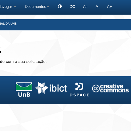
Navegar
Documentos
A-
A
A+
NAL DA UNB
s
do com a sua solicitação.