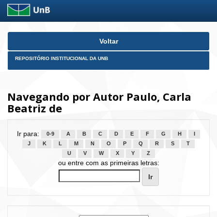
Skip
Voltar
navigation
REPOSITÓRIO INSTITUCIONAL DA UNB
Navegando por Autor Paulo, Carla
Beatriz de
Ir para:
0-9
A
B
C
D
E
F
G
H
I
J
K
L
M
N
O
P
Q
R
S
T
U
V
W
X
Y
Z
ou entre com as primeiras letras: