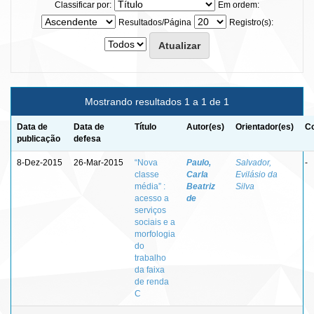
Classificar por:
Em ordem:
Resultados/Página
Registro(s):
Mostrando resultados 1 a 1 de 1
Data de
Data de
Título
Autor(es)
Orientador(es)
Co
publicação
defesa
8-Dez-2015
26-Mar-2015
“Nova
Paulo,
Salvador,
-
classe
Carla
Evilásio da
média” :
Beatriz
Silva
acesso a
de
serviços
sociais e a
morfologia
do
trabalho
da faixa
de renda
C