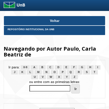
Skip
Voltar
navigation
REPOSITÓRIO INSTITUCIONAL DA UNB
Navegando por Autor Paulo, Carla
Beatriz de
Ir para:
0-9
A
B
C
D
E
F
G
H
I
J
K
L
M
N
O
P
Q
R
S
T
U
V
W
X
Y
Z
ou entre com as primeiras letras: