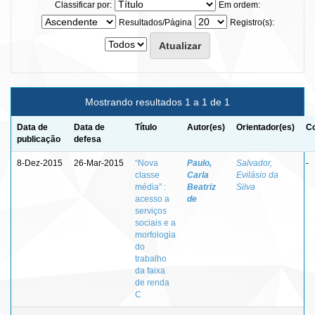
Classificar por:
Em ordem:
Resultados/Página
Registro(s):
Mostrando resultados 1 a 1 de 1
Data de
Data de
Título
Autor(es)
Orientador(es)
Co
publicação
defesa
8-Dez-2015
26-Mar-2015
“Nova
Paulo,
Salvador,
-
classe
Carla
Evilásio da
média” :
Beatriz
Silva
acesso a
de
serviços
sociais e a
morfologia
do
trabalho
da faixa
de renda
C