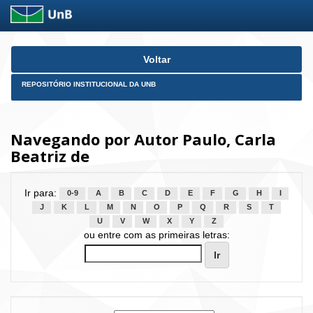
Skip
Voltar
navigation
REPOSITÓRIO INSTITUCIONAL DA UNB
Navegando por Autor Paulo, Carla
Beatriz de
Ir para:
0-9
A
B
C
D
E
F
G
H
I
J
K
L
M
N
O
P
Q
R
S
T
U
V
W
X
Y
Z
ou entre com as primeiras letras: