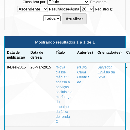
Classificar por:
Em ordem:
Resultados/Página
Registro(s):
Mostrando resultados 1 a 1 de 1
Data de
Data de
Título
Autor(es)
Orientador(es)
Co
publicação
defesa
8-Dez-2015
26-Mar-2015
“Nova
Paulo,
Salvador,
-
classe
Carla
Evilásio da
média” :
Beatriz
Silva
acesso a
de
serviços
sociais e a
morfologia
do
trabalho
da faixa
de renda
C