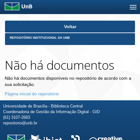
Skip
Voltar
navigation
REPOSITÓRIO INSTITUCIONAL DA UNB
Não há documentos
Não há documentos disponíveis no repositório de acordo com a
sua solicitação.
Página inicial do repositório
Universidade de Brasília - Biblioteca Central
Coordenadoria de Gestão da Informação Digital - GID
(61) 3107-2683
repositorio@unb.br