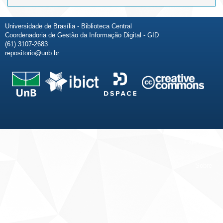
Universidade de Brasília - Biblioteca Central
Coordenadoria de Gestão da Informação Digital - GID
(61) 3107-2683
repositorio@unb.br
Fale conosco
Sobre