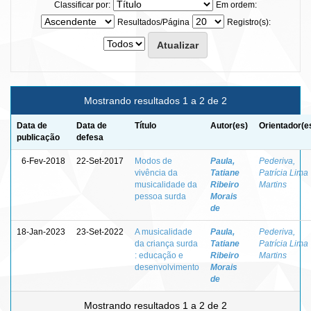
Classificar por:
Em ordem:
Resultados/Página
Registro(s):
Mostrando resultados 1 a 2 de 2
Data de
Data de
Título
Autor(es)
Orientador(e
publicação
defesa
6-Fev-2018
22-Set-2017
Modos de
Paula,
Pederiva,
vivência da
Tatiane
Patrícia Lima
musicalidade da
Ribeiro
Martins
pessoa surda
Morais
de
18-Jan-2023
23-Set-2022
A musicalidade
Paula,
Pederiva,
da criança surda
Tatiane
Patrícia Lima
: educação e
Ribeiro
Martins
desenvolvimento
Morais
de
Mostrando resultados 1 a 2 de 2