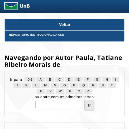
Skip
Voltar
navigation
REPOSITÓRIO INSTITUCIONAL DA UNB
Navegando por Autor Paula, Tatiane
Ribeiro Morais de
Ir para:
0-9
A
B
C
D
E
F
G
H
I
J
K
L
M
N
O
P
Q
R
S
T
U
V
W
X
Y
Z
ou entre com as primeiras letras: