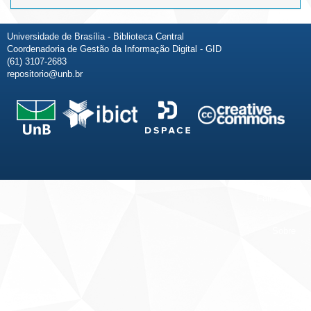
Universidade de Brasília - Biblioteca Central
Coordenadoria de Gestão da Informação Digital - GID
(61) 3107-2683
repositorio@unb.br
Fale conosco
Sobre