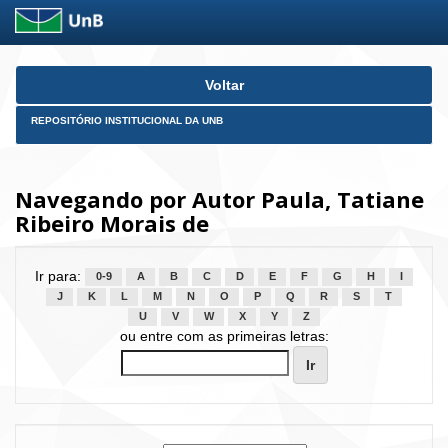
Skip
Voltar
navigation
REPOSITÓRIO INSTITUCIONAL DA UNB
Navegando por Autor Paula, Tatiane
Ribeiro Morais de
Ir para:
0-9
A
B
C
D
E
F
G
H
I
J
K
L
M
N
O
P
Q
R
S
T
U
V
W
X
Y
Z
ou entre com as primeiras letras: