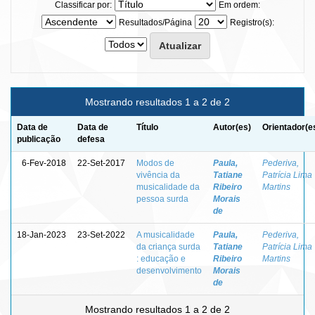
Classificar por:
Em ordem:
Resultados/Página
Registro(s):
Mostrando resultados 1 a 2 de 2
Data de
Data de
Título
Autor(es)
Orientador(e
publicação
defesa
6-Fev-2018
22-Set-2017
Modos de
Paula,
Pederiva,
vivência da
Tatiane
Patrícia Lima
musicalidade da
Ribeiro
Martins
pessoa surda
Morais
de
18-Jan-2023
23-Set-2022
A musicalidade
Paula,
Pederiva,
da criança surda
Tatiane
Patrícia Lima
: educação e
Ribeiro
Martins
desenvolvimento
Morais
de
Mostrando resultados 1 a 2 de 2