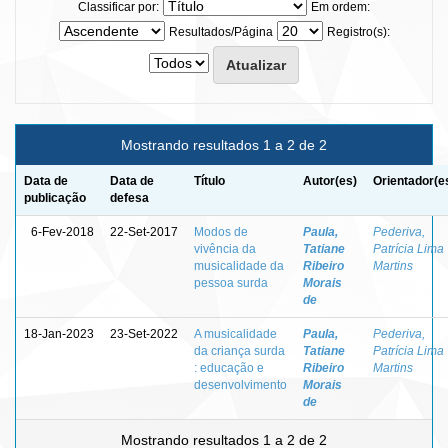
Classificar por:
Em ordem:
Resultados/Página
Registro(s):
Mostrando resultados 1 a 2 de 2
Data de
Data de
Título
Autor(es)
Orientador(e
publicação
defesa
6-Fev-2018
22-Set-2017
Modos de
Paula,
Pederiva,
vivência da
Tatiane
Patrícia Lima
musicalidade da
Ribeiro
Martins
pessoa surda
Morais
de
18-Jan-2023
23-Set-2022
A musicalidade
Paula,
Pederiva,
da criança surda
Tatiane
Patrícia Lima
: educação e
Ribeiro
Martins
desenvolvimento
Morais
de
Mostrando resultados 1 a 2 de 2