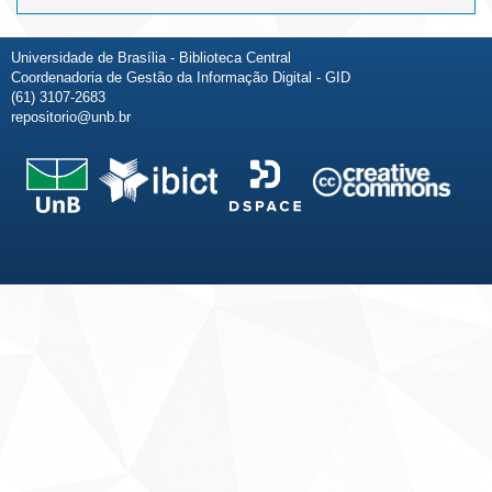
Universidade de Brasília - Biblioteca Central
Coordenadoria de Gestão da Informação Digital - GID
(61) 3107-2683
repositorio@unb.br
Fale conosco
Sobre