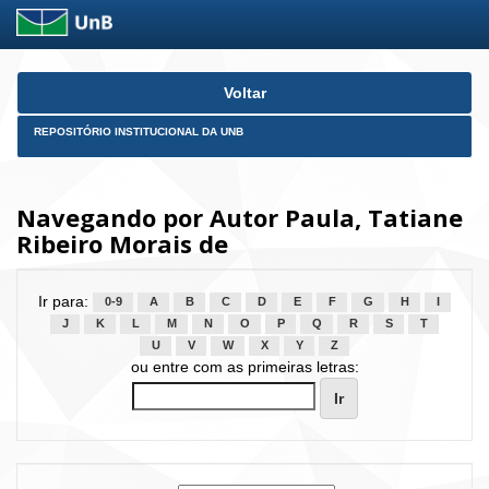
Skip
Voltar
navigation
REPOSITÓRIO INSTITUCIONAL DA UNB
Navegando por Autor Paula, Tatiane
Ribeiro Morais de
Ir para:
0-9
A
B
C
D
E
F
G
H
I
J
K
L
M
N
O
P
Q
R
S
T
U
V
W
X
Y
Z
ou entre com as primeiras letras: