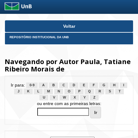
Skip
Voltar
navigation
REPOSITÓRIO INSTITUCIONAL DA UNB
Navegando por Autor Paula, Tatiane
Ribeiro Morais de
Ir para:
0-9
A
B
C
D
E
F
G
H
I
J
K
L
M
N
O
P
Q
R
S
T
U
V
W
X
Y
Z
ou entre com as primeiras letras: