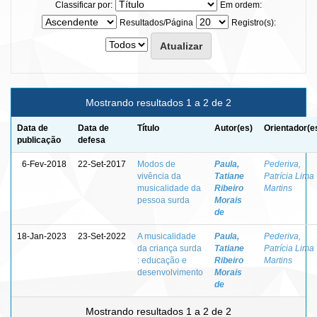
Classificar por:
Em ordem:
Resultados/Página
Registro(s):
Mostrando resultados 1 a 2 de 2
Data de
Data de
Título
Autor(es)
Orientador(e
publicação
defesa
6-Fev-2018
22-Set-2017
Modos de
Paula,
Pederiva,
vivência da
Tatiane
Patrícia Lima
musicalidade da
Ribeiro
Martins
pessoa surda
Morais
de
18-Jan-2023
23-Set-2022
A musicalidade
Paula,
Pederiva,
da criança surda
Tatiane
Patrícia Lima
: educação e
Ribeiro
Martins
desenvolvimento
Morais
de
Mostrando resultados 1 a 2 de 2