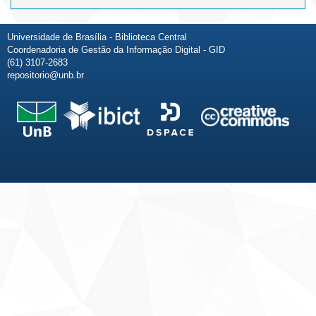
Universidade de Brasília - Biblioteca Central
Coordenadoria de Gestão da Informação Digital - GID
(61) 3107-2683
repositorio@unb.br
Fale conosco
Sobre